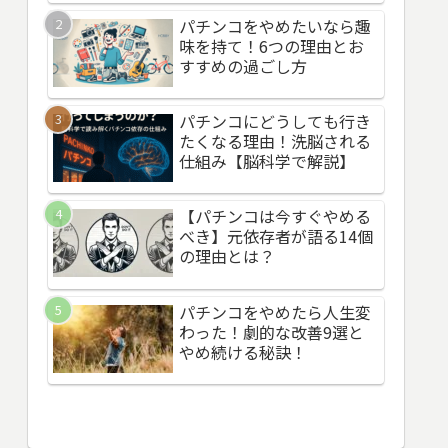
パチンコをやめたいなら趣
味を持て！6つの理由とお
すすめの過ごし方
パチンコにどうしても行き
たくなる理由！洗脳される
仕組み【脳科学で解説】
【パチンコは今すぐやめる
べき】元依存者が語る14個
の理由とは？
パチンコをやめたら人生変
わった！劇的な改善9選と
やめ続ける秘訣！