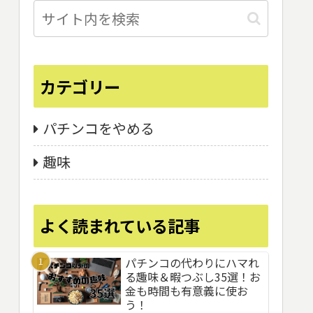
カテゴリー
パチンコをやめる
趣味
よく読まれている記事
パチンコの代わりにハマれ
る趣味＆暇つぶし35選！お
金も時間も有意義に使お
う！