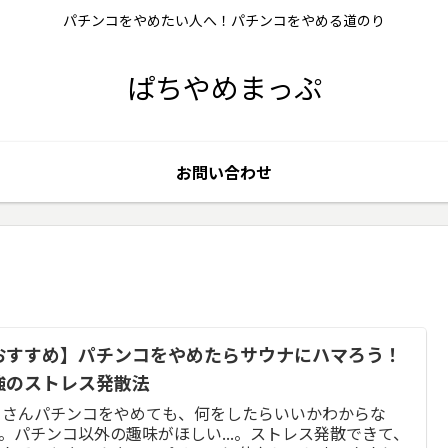
パチンコをやめたい人へ！パチンコをやめる道のり
ぱちやめまっぷ
お問い合わせ
おすすめ】パチンコをやめたらサウナにハマろう！
強のストレス発散法
ーさんパチンコをやめても、何をしたらいいかわからな
..。パチンコ以外の趣味がほしい...。ストレス発散できて、