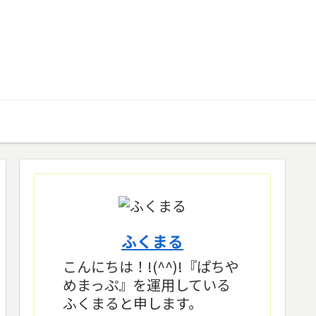
ふくまる
こんにちは！!(^^)!『ぱちや
めまっぷ』を運用している
ふくまると申します。