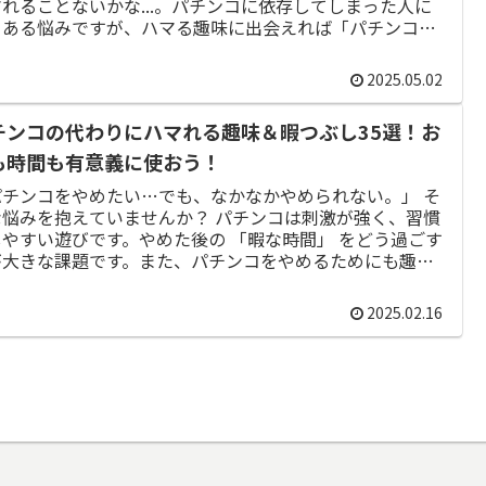
れることないかな...。パチンコに依存してしまった人に
くある悩みですが、ハマる趣味に出会えれば「パチンコを
て充実し...
2025.05.02
チンコの代わりにハマれる趣味＆暇つぶし35選！お
も時間も有意義に使おう！
パチンコをやめたい…でも、なかなかやめられない。」 そ
な悩みを抱えていませんか？ パチンコは刺激が強く、習慣
しやすい遊びです。やめた後の 「暇な時間」 をどう過ごす
が大きな課題です。また、パチンコをやめるためにも趣味
要です！じゅ...
2025.02.16